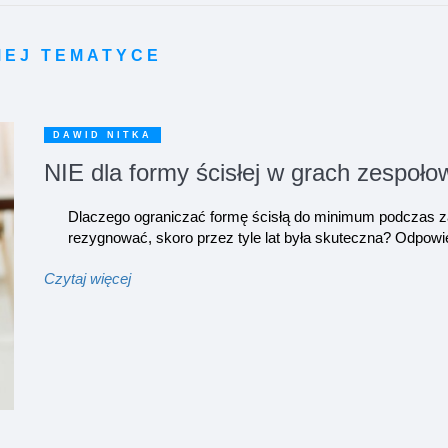
MEJ TEMATYCE
DAWID NITKA
NIE dla formy ścisłej w grach zespoł
Dlaczego ograniczać formę ścisłą do minimum podczas za
rezygnować, skoro przez tyle lat była skuteczna? Odpowi
Czytaj więcej