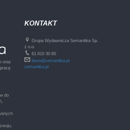
KONTAKT
Grupa Wydawnicza Semantika Sp.
z o.o.
61 610 30 60
biuro@semantika.pl
e oraz
semantika.pl
 pracę
ów do
ń,
wanych
zwoju,