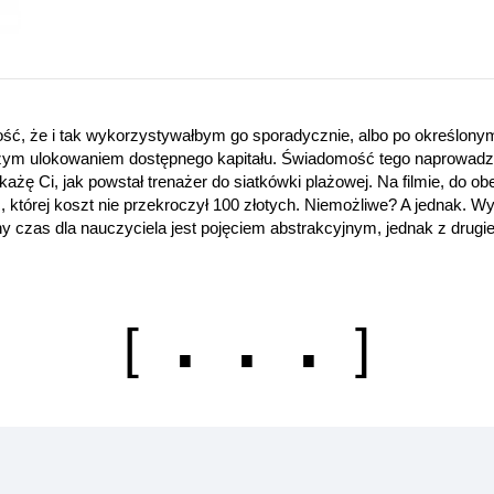
ć, że i tak wykorzystywałbym go sporadycznie, albo po określonym cy
szym ulokowaniem dostępnego kapitału. Świadomość tego naprowadzi
ś pokażę Ci, jak powstał trenażer do siatkówki plażowej. Na filmie, do
, której koszt nie przekroczył 100 złotych. Niemożliwe? A jednak. 
y czas dla nauczyciela jest pojęciem abstrakcyjnym, jednak z drugi
. . .
[
]