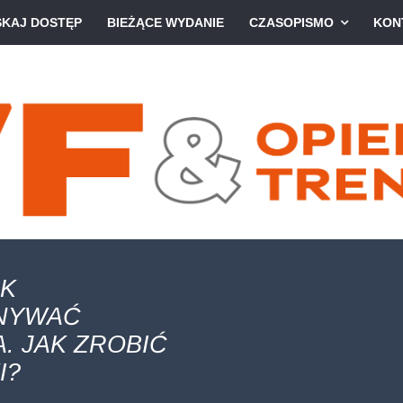
SKAJ DOSTĘP
BIEŻĄCE WYDANIE
CZASOPISMO
KON
AK
ONYWAĆ
. JAK ZROBIĆ
I?