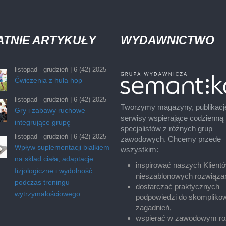
ATNIE ARTYKUŁY
WYDAWNICTWO
listopad - grudzień | 6 (42) 2025
Ćwiczenia z hula hop
listopad - grudzień | 6 (42) 2025
Tworzymy magazyny, publikacj
Gry i zabawy ruchowe
serwisy wspierające codzienną
integrujące grupę
specjalistów z różnych grup
listopad - grudzień | 6 (42) 2025
zawodowych. Chcemy przede
Wpływ suplementacji białkiem
wszystkim:
na skład ciała, adaptacje
inspirować naszych Klient
fizjologiczne i wydolność
nieszablonowych rozwiąza
podczas treningu
dostarczać praktycznych
wytrzymałościowego
podpowiedzi do skompliko
zagadnień,
wspierać w zawodowym ro