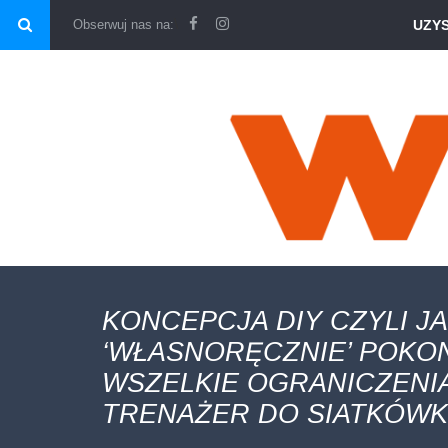
\
Obserwuj nas na:
UZY
KONCEPCJA DIY CZYLI J
‘WŁASNORĘCZNIE’ POK
WSZELKIE OGRANICZENIA
TRENAŻER DO SIATKÓWK