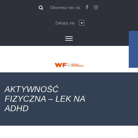
\
Obserwuj nas na:
Zaloguj się
AKTYWNOŚĆ
FIZYCZNA – LEK NA
ADHD