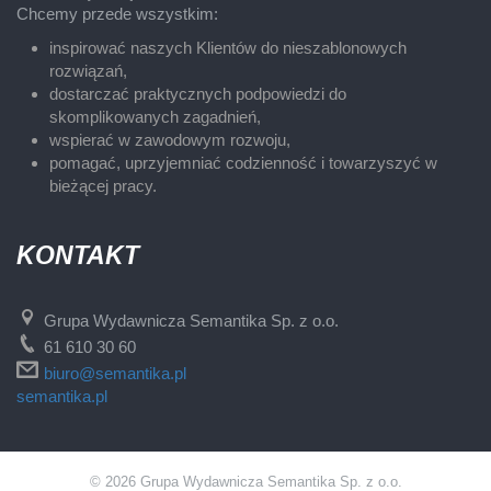
Chcemy przede wszystkim:
inspirować naszych Klientów do nieszablonowych
rozwiązań,
dostarczać praktycznych podpowiedzi do
skomplikowanych zagadnień,
wspierać w zawodowym rozwoju,
pomagać, uprzyjemniać codzienność i towarzyszyć w
bieżącej pracy.
KONTAKT
Grupa Wydawnicza Semantika Sp. z o.o.
61 610 30 60
biuro@semantika.pl
semantika.pl
© 2026 Grupa Wydawnicza Semantika Sp. z o.o.