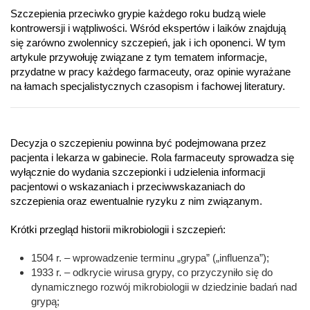
Szczepienia przeciwko grypie każdego roku budzą wiele
kontrowersji i wątpliwości. Wśród ekspertów i laików znajdują
się zarówno zwolennicy szczepień, jak i ich oponenci. W tym
artykule przywołuję związane z tym tematem informacje,
przydatne w pracy każdego farmaceuty, oraz opinie wyrażane
na łamach specjalistycznych czasopism i fachowej literatury.
Decyzja o szczepieniu powinna być podejmowana przez
pacjenta i lekarza w gabinecie. Rola farmaceuty sprowadza się
wyłącznie do wydania szczepionki i udzielenia informacji
pacjentowi o wskazaniach i przeciwwskazaniach do
szczepienia oraz ewentualnie ryzyku z nim związanym.
Krótki przegląd historii mikrobiologii i szczepień:
1504 r. – wprowadzenie terminu „grypa” („influenza”);
1933 r. – odkrycie wirusa grypy, co przyczyniło się do
dynamicznego rozwój mikrobiologii w dziedzinie badań nad
grypą;