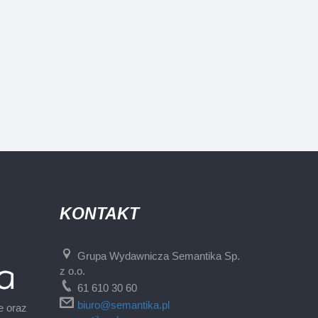
KONTAKT
Grupa Wydawnicza Semantika Sp.
z o.o.
61 610 30 60
biuro@semantika.pl
e oraz