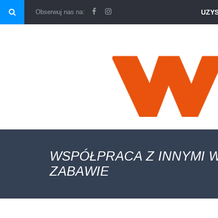
\
Obserwuj nas na:
UZY
WSPÓŁPRACA Z INNYMI W
ZABAWIE