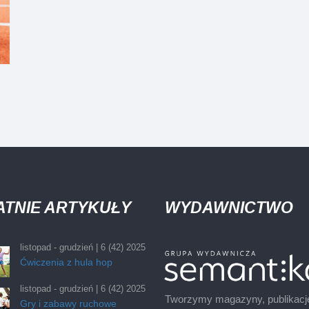
ATNIE ARTYKUŁY
WYDAWNICTWO
listopad - grudzień | 6 (42) 2025
Ćwiczenia z hula hop
listopad - grudzień | 6 (42) 2025
Tworzymy magazyny, publikacj
Gry i zabawy ruchowe