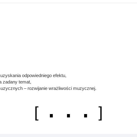
 uzyskania odpowiedniego efektu,
a zadany temat,
zycznych – rozwijanie wrażliwości muzycznej.
. . .
[
]