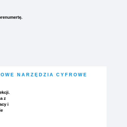
prenumertę
.
OWE NARZĘDZIA CYFROWE
ekcji.
a z
acy i
ie