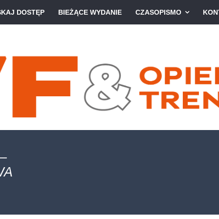
SKAJ DOSTĘP
BIEŻĄCE WYDANIE
CZASOPISMO
KON
–
WA