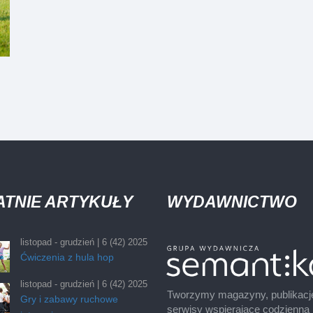
ATNIE ARTYKUŁY
WYDAWNICTWO
listopad - grudzień | 6 (42) 2025
Ćwiczenia z hula hop
listopad - grudzień | 6 (42) 2025
Tworzymy magazyny, publikacj
Gry i zabawy ruchowe
serwisy wspierające codzienną