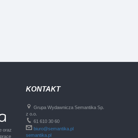
KONTAKT
Grupa Wydawnicza Semantika Sp.
z o.o.
61 610 30 60
biuro@semantika.pl
e oraz
semantika.pl
 pracę