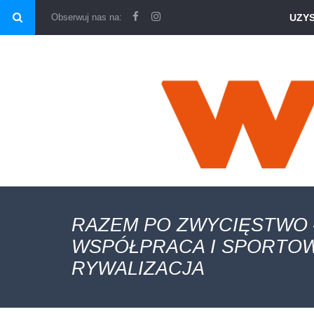
\
Obserwuj nas na:
UZY
RAZEM PO ZWYCIĘSTWO 
WSPÓŁPRACA I SPORTO
RYWALIZACJA