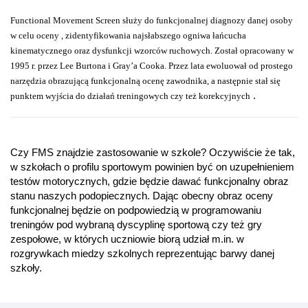
Functional Movement Screen służy do funkcjonalnej diagnozy danej osoby
w celu oceny , zidentyfikowania najsłabszego ogniwa łańcucha
kinematycznego oraz dysfunkcji wzorców ruchowych. Został opracowany w
1995 r. przez Lee Burtona i Gray’a Cooka. Przez lata ewoluował od prostego
narzędzia obrazującą funkcjonalną ocenę zawodnika, a następnie stał się
.
punktem wyjścia do działań treningowych czy też korekcyjnych
Czy FMS znajdzie zastosowanie w szkole?
Oczywiście że tak,
w szkołach o profilu sportowym powinien być on uzupełnieniem
testów motorycznych, gdzie będzie dawać funkcjonalny obraz
stanu naszych podopiecznych. Dając obecny obraz oceny
funkcjonalnej będzie on podpowiedzią w programowaniu
treningów pod wybraną dyscyplinę sportową czy też gry
zespołowe, w których uczniowie biorą udział m.in. w
rozgrywkach miedzy szkolnych reprezentując barwy danej
szkoły.