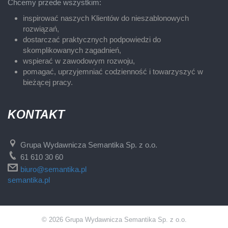
Chcemy przede wszystkim:
inspirować naszych Klientów do nieszablonowych
rozwiązań,
dostarczać praktycznych podpowiedzi do
skomplikowanych zagadnień,
wspierać w zawodowym rozwoju,
pomagać, uprzyjemniać codzienność i towarzyszyć w
bieżącej pracy.
KONTAKT
Grupa Wydawnicza Semantika Sp. z o.o.
61 610 30 60
biuro@semantika.pl
semantika.pl
© 2026 Grupa Wydawnicza Semantika Sp. z o.o.