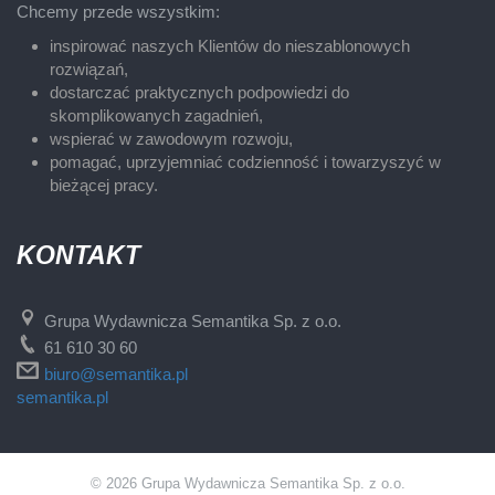
Chcemy przede wszystkim:
inspirować naszych Klientów do nieszablonowych
rozwiązań,
dostarczać praktycznych podpowiedzi do
skomplikowanych zagadnień,
wspierać w zawodowym rozwoju,
pomagać, uprzyjemniać codzienność i towarzyszyć w
bieżącej pracy.
KONTAKT
Grupa Wydawnicza Semantika Sp. z o.o.
61 610 30 60
biuro@semantika.pl
semantika.pl
© 2026 Grupa Wydawnicza Semantika Sp. z o.o.