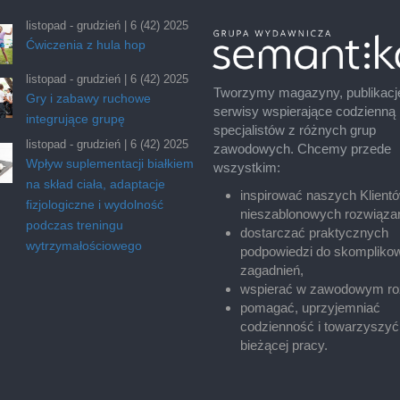
listopad - grudzień | 6 (42) 2025
Ćwiczenia z hula hop
listopad - grudzień | 6 (42) 2025
Tworzymy magazyny, publikacj
Gry i zabawy ruchowe
serwisy wspierające codzienną
integrujące grupę
specjalistów z różnych grup
listopad - grudzień | 6 (42) 2025
zawodowych. Chcemy przede
Wpływ suplementacji białkiem
wszystkim:
na skład ciała, adaptacje
inspirować naszych Klient
fizjologiczne i wydolność
nieszablonowych rozwiąza
podczas treningu
dostarczać praktycznych
wytrzymałościowego
podpowiedzi do skompliko
zagadnień,
wspierać w zawodowym ro
pomagać, uprzyjemniać
codzienność i towarzyszyć
bieżącej pracy.