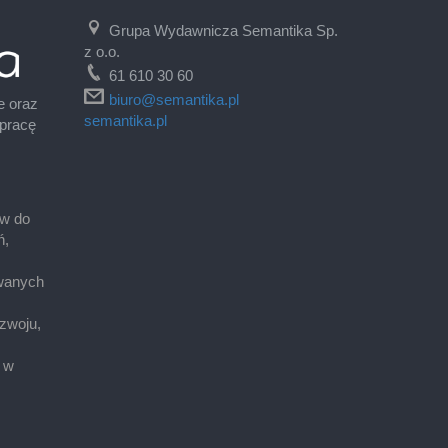
Grupa Wydawnicza Semantika Sp.
z o.o.
61 610 30 60
biuro@semantika.pl
e oraz
semantika.pl
 pracę
ów do
ń,
wanych
zwoju,
 w